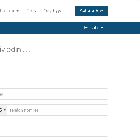
baijani
Giriş
Qeydiyyat
Səbətə bax
Hesab
 edin . . .
5