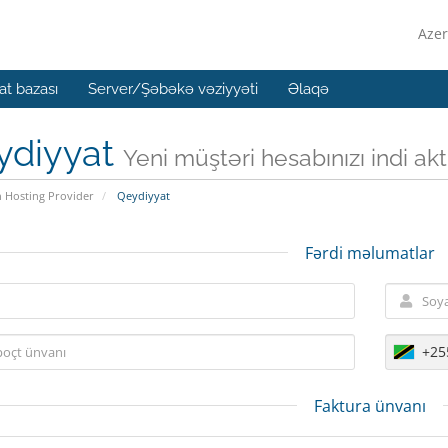
Azer
t bazası
Server/Şəbəkə vəziyyəti
Əlaqə
ydiyyat
Yeni müştəri hesabınızı indi aktiv
n Hosting Provider
Qeydiyyat
Fərdi məlumatlar
+25
Faktura ünvanı