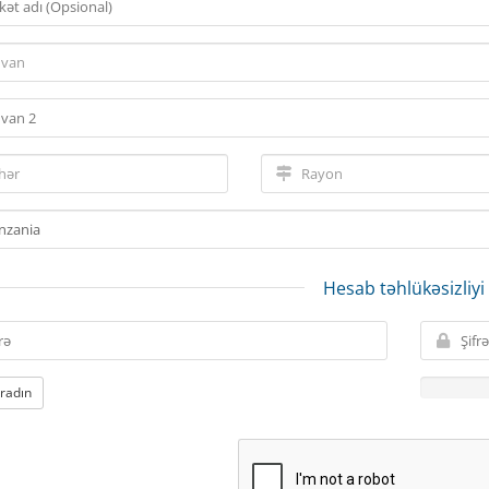
Hesab təhlükəsizliyi
aradın