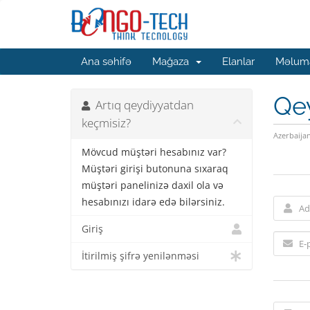
Ana səhifə
Mağaza
Elanlar
Məluma
Qe
Artıq qeydiyyatdan
keçmisiz?
Azerbaija
Mövcud müştəri hesabınız var?
Müştəri girişi butonuna sıxaraq
müştəri panelinizə daxil ola və
hesabınızı idarə edə bilərsiniz.
Giriş
İtirilmiş şifrə yenilənməsi